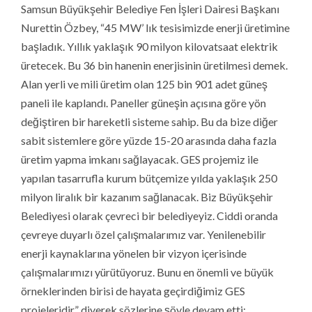
Samsun Büyükşehir Belediye Fen İşleri Dairesi Başkanı
Nurettin Özbey, “45 MW’ lık tesisimizde enerji üretimine
başladık. Yıllık yaklaşık 90 milyon kilovatsaat elektrik
üretecek. Bu 36 bin hanenin enerjisinin üretilmesi demek.
Alan yerli ve mili üretim olan 125 bin 901 adet güneş
paneli ile kaplandı. Paneller güneşin açısına göre yön
değiştiren bir hareketli sisteme sahip. Bu da bize diğer
sabit sistemlere göre yüzde 15-20 arasında daha fazla
üretim yapma imkanı sağlayacak. GES projemiz ile
yapılan tasarrufla kurum bütçemize yılda yaklaşık 250
milyon liralık bir kazanım sağlanacak. Biz Büyükşehir
Belediyesi olarak çevreci bir belediyeyiz. Ciddi oranda
çevreye duyarlı özel çalışmalarımız var. Yenilenebilir
enerji kaynaklarına yönelen bir vizyon içerisinde
çalışmalarımızı yürütüyoruz. Bunu en önemli ve büyük
örneklerinden birisi de hayata geçirdiğimiz GES
projeleridir” diyerek sözlerine şöyle devam etti: