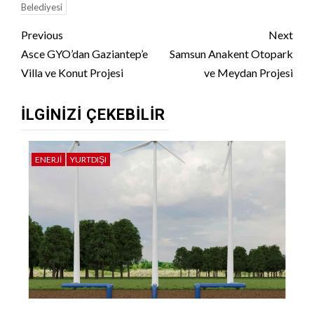
Belediyesi
Continue
Previous
Next
Reading
Asce GYO’dan Gaziantep’e
Samsun Anakent Otopark
Villa ve Konut Projesi
ve Meydan Projesi
İLGINIZI ÇEKEBILIR
ENERJI
YURTDIŞI