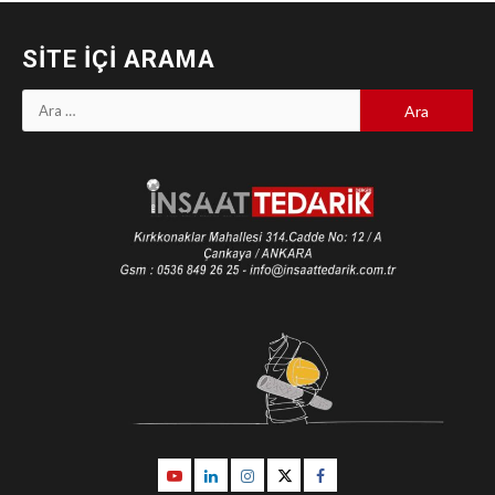
SITE İÇI ARAMA
Arama:
Youtube
Linkedin
İnstagram
Twitter
Facebook