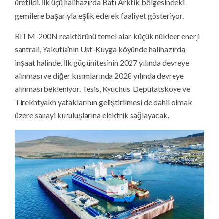
üretildi. İlk üçü halihazırda Batı Arktik bölgesindeki
gemilere başarıyla eşlik ederek faaliyet gösteriyor.
RITM-200N reaktörünü temel alan küçük nükleer enerji
santrali, Yakutia’nın Ust-Kuyga köyünde halihazırda
inşaat halinde. İlk güç ünitesinin 2027 yılında devreye
alınması ve diğer kısımlarında 2028 yılında devreye
alınması bekleniyor. Tesis, Kyuchus, Deputatskoye ve
Tirekhtyakh yataklarının geliştirilmesi de dahil olmak
üzere sanayi kuruluşlarına elektrik sağlayacak.