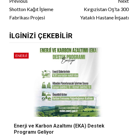
Continue
Previous
Next
Reading
Shotton Kağıt İşleme
Kırgızistan Oş’ta 300
Fabrikası Projesi
Yataklı Hastane İnşaatı
İLGINIZI ÇEKEBILIR
ENERJI
Enerji ve Karbon Azaltımı (EKA) Destek
Programı Geliyor