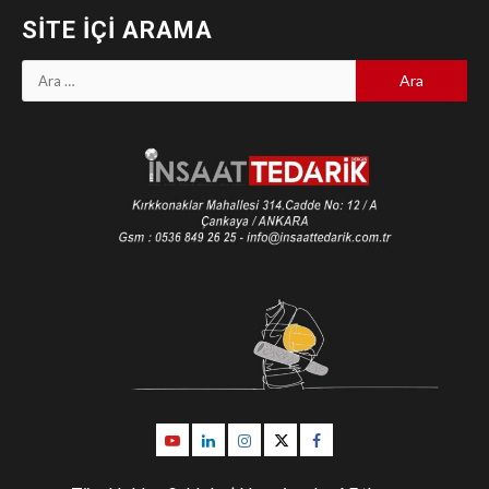
SITE İÇI ARAMA
Arama:
Youtube
Linkedin
İnstagram
Twitter
Facebook