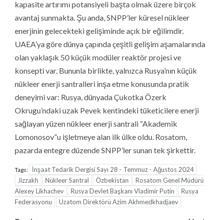
kapasite artırımı potansiyeli başta olmak üzere birçok
avantaj sunmakta. Şu anda, SNPP’ler küresel nükleer
enerjinin gelecekteki gelişiminde açık bir eğilimdir.
UAEA’ya göre dünya çapında çeşitli gelişim aşamalarında
olan yaklaşık 50 küçük modüler reaktör projesi ve
konsepti var. Bununla birlikte, yalnızca Rusya’nın küçük
nükleer enerji santralleri inşa etme konusunda pratik
deneyimi var: Rusya, dünyada Çukotka Özerk
Okrugu’ndaki uzak Pevek kentindeki tüketicilere enerji
sağlayan yüzen nükleer enerji santrali “Akademik
Lomonosov”u işletmeye alan ilk ülke oldu. Rosatom,
pazarda entegre düzende SNPP’ler sunan tek şirkettir.
İnşaat Tedarik Dergisi Sayı 28 - Temmuz - Ağustos 2024
Tags:
Jizzakh
Nükleer Santral
Özbekistan
Rosatom Genel Müdürü
Alexey Likhachev
Rusya Devlet Başkanı Vladimir Putin
Rusya
Federasyonu
Uzatom Direktörü Azim Akhmedkhadjaev