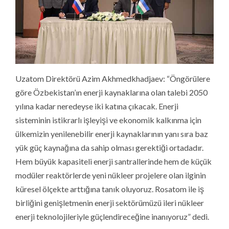
Uzatom Direktörü Azim Akhmedkhadjaev: “Öngörülere
göre Özbekistan’ın enerji kaynaklarına olan talebi 2050
yılına kadar neredeyse iki katına çıkacak. Enerji
sisteminin istikrarlı işleyişi ve ekonomik kalkınma için
ülkemizin yenilenebilir enerji kaynaklarının yanı sıra baz
yük güç kaynağına da sahip olması gerektiği ortadadır.
Hem büyük kapasiteli enerji santrallerinde hem de küçük
modüler reaktörlerde yeni nükleer projelere olan ilginin
küresel ölçekte arttığına tanık oluyoruz. Rosatom ile iş
birliğini genişletmenin enerji sektörümüzü ileri nükleer
enerji teknolojileriyle güçlendireceğine inanıyoruz” dedi.