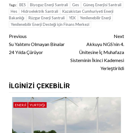
BES
Biyogaz Enerji Santrali
Ges
Güneş Enerjisi Santrali
Tags:
Hes
Hidroelektrik Santrali
Kazakistan Cumhuriyeti Enerji
Bakanlığı
Rüzgar Enerji Santrali
YEK
Yenilenebilir Enerji
Yenilenebilir Enerji Desteği için Finans Merkezi
Continue
Previous
Next
Reading
Su Yalıtımı Olmayan Binalar
Akkuyu NGS’nin 4.
24 Yılda Çürüyor
Ünitesine İç Muhafaza
Sisteminin İkinci Kademesi
Yerleştirildi
İLGINIZI ÇEKEBILIR
ENERJI
YURTDIŞI