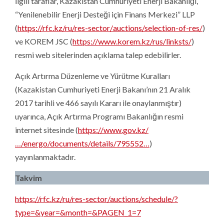
İlgili taraflar, Kazakistan Cumhuriyeti Enerji Bakanlığı,
“Yenilenebilir Enerji Desteği için Finans Merkezi” LLP
(
https://rfc.kz/ru/res-sector/
auctions/selection-of-res/
)
ve KOREM JSC (
https://www.korem.kz/rus/
linksts/
)
resmi web sitelerinden açıklama talep edebilirler.
Açık Artırma Düzenleme ve Yürütme Kuralları
(Kazakistan Cumhuriyeti Enerji Bakanı’nın 21 Aralık
2017 tarihli ve 466 sayılı Kararı ile onaylanmıştır)
uyarınca, Açık Artırma Programı Bakanlığın resmi
internet sitesinde (
https://www.gov.kz/
…/energo/documents/details/795552…
)
yayınlanmaktadır.
Takvim
https://rfc.kz/ru/res-sector/auctions/schedule/?
type=&year=&month=&PAGEN_1=7