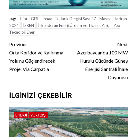
Hibrit GES
İnşaat Tedarik Dergisi Sayı 27 - Mayıs - Haziran
Tags:
2024
İSKEN
İskenderun Enerji Üretim ve Ticaret A.Ş.
Yeo
Teknoloji Enerji
Continue
Previous
Next
Reading
Orta Koridor ve Kalkınma
Azerbaycan’da 100 MW
Yolu’nu Güçlendirecek
Kurulu Gücünde Güneş
Proje: Via Carpatia
Enerjisi Santrali İhale
Duyurusu
İLGINIZI ÇEKEBILIR
ENERJI
YURTDIŞI