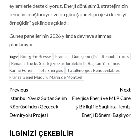
eylemlerle destekliyoruz. Enerji dönüşümü, stratejimizin
temelini oluşturuyor ve bu güneş paneli projesi de en iyi
örneğidir” şeklinde açıkladı.
Güneş panellerinin 2026 yılında devreye alınması
planlanıyor.
Bourg-En-Bresse
Fransa
Güneş Enerjisi
Renault Trucks
Tags:
Renault Trucks Strateji ve Sürdürülebilirlik Başkan Yardımcısı
Karine Forien
TotalEnergies
TotalEnergies Renouvelables
Fransa Genel Müdürü Marin de Montbel
Continue
Previous
Next
Reading
İstanbul Yavuz Sultan Selim
Enerjisa Enerji ve MLP Care
Köprüsü’nden Geçecek
İş Birliği ile Sağlıkta Temiz
Demiryolu Projesi
Enerji Dönemi Başlıyor
İLGINIZI ÇEKEBILIR