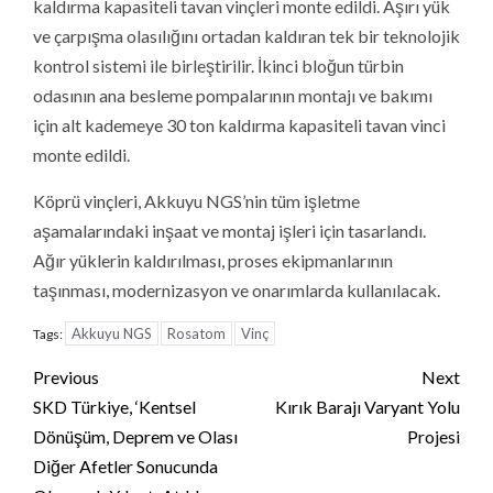
kaldırma kapasiteli tavan vinçleri monte edildi. Aşırı yük
ve çarpışma olasılığını ortadan kaldıran tek bir teknolojik
kontrol sistemi ile birleştirilir. İkinci bloğun türbin
odasının ana besleme pompalarının montajı ve bakımı
için alt kademeye 30 ton kaldırma kapasiteli tavan vinci
monte edildi.
Köprü vinçleri, Akkuyu NGS’nin tüm işletme
aşamalarındaki inşaat ve montaj işleri için tasarlandı.
Ağır yüklerin kaldırılması, proses ekipmanlarının
taşınması, modernizasyon ve onarımlarda kullanılacak.
Akkuyu NGS
Rosatom
Vinç
Tags:
Continue
Previous
Next
Reading
SKD Türkiye, ‘Kentsel
Kırık Barajı Varyant Yolu
Dönüşüm, Deprem ve Olası
Projesi
Diğer Afetler Sonucunda