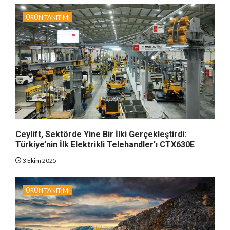
ÜRÜN TANITIMI
Ceylift, Sektörde Yine Bir İlki Gerçekleştirdi:
Türkiye’nin İlk Elektrikli Telehandler’ı CTX630E
3 Ekim 2025
ÜRÜN TANITIMI