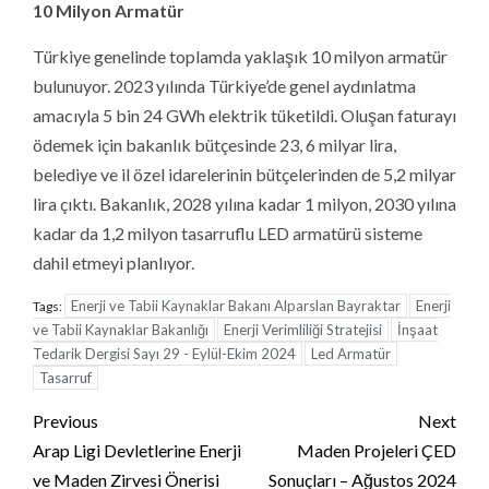
10 Milyon Armatür
Türkiye genelinde toplamda yaklaşık 10 milyon armatür
bulunuyor. 2023 yılında Türkiye’de genel aydınlatma
amacıyla 5 bin 24 GWh elektrik tüketildi. Oluşan faturayı
ödemek için bakanlık bütçesinde 23, 6 milyar lira,
belediye ve il özel idarelerinin bütçelerinden de 5,2 milyar
lira çıktı. Bakanlık, 2028 yılına kadar 1 milyon, 2030 yılına
kadar da 1,2 milyon tasarruflu LED armatürü sisteme
dahil etmeyi planlıyor.
Enerji ve Tabii Kaynaklar Bakanı Alparslan Bayraktar
Enerji
Tags:
ve Tabii Kaynaklar Bakanlığı
Enerji Verimliliği Stratejisi
İnşaat
Tedarik Dergisi Sayı 29 - Eylül-Ekim 2024
Led Armatür
Tasarruf
Continue
Previous
Next
Reading
Arap Ligi Devletlerine Enerji
Maden Projeleri ÇED
ve Maden Zirvesi Önerisi
Sonuçları – Ağustos 2024