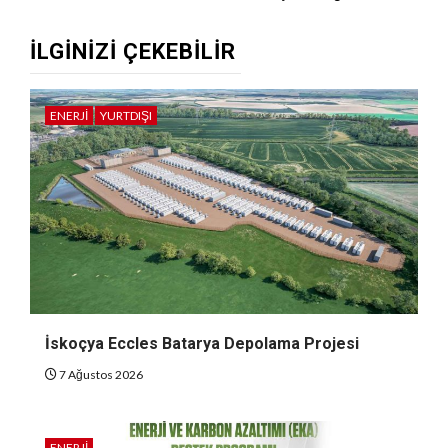
İLGINIZI ÇEKEBILIR
ENERJI
YURTDIŞI
İskoçya Eccles Batarya Depolama Projesi
7 Ağustos 2026
ENERJI