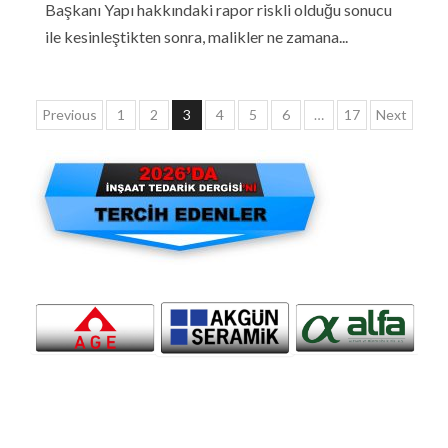
Başkanı Yapı hakkındaki rapor riskli olduğu sonucu
ile kesinleştikten sonra, malikler ne zamana...
Yazı
Previous
1
2
3
4
5
6
…
17
Next
sayfalaması