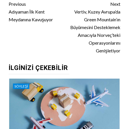
Continue
Previous
Next
Reading
Adıyaman İlk Kent
Vertiv, Kuzey Avrupa’da
Meydanına Kavuşuyor
Green Mountain’ın
Büyümesini Desteklemek
Amacıyla Norveç’teki
Operasyonlarını
Genişletiyor
İLGINIZI ÇEKEBILIR
SÖYLEŞI