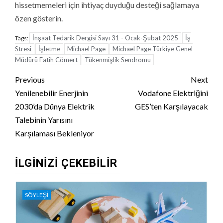
hissetmemeleri için ihtiyaç duyduğu desteği sağlamaya
özen gösterin.
İnşaat Tedarik Dergisi Sayı 31 - Ocak-Şubat 2025
İş
Tags:
Stresi
İşletme
Michael Page
Michael Page Türkiye Genel
Müdürü Fatih Cömert
Tükenmişlik Sendromu
Continue
Previous
Next
Reading
Yenilenebilir Enerjinin
Vodafone Elektriğini
2030’da Dünya Elektrik
GES’ten Karşılayacak
Talebinin Yarısını
Karşılaması Bekleniyor
İLGINIZI ÇEKEBILIR
SÖYLEŞI