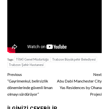
TİSKİ Genel Müdürlüğü
Trabzon Büyükşehir Belediyesi
Tags:
Trabzon Şehir Hastanesi
Continue
Previous
Next
Reading
“Gayrimenkul, belirsizlik
Abu Dabi Manchester City
dönemlerinde güvenli liman
Yas Residences by Ohana
olmayı sürdürüyor”
Projesi
İLGINIZI ÇEKEBILIR