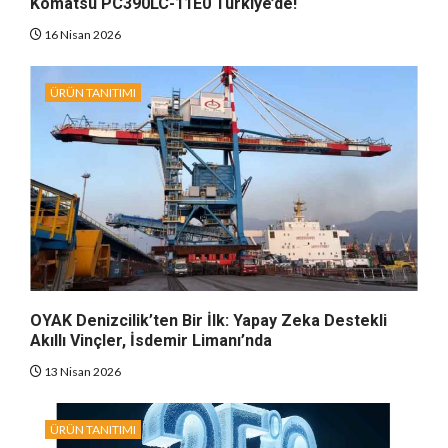
Komatsu PC390LC-11E0 Türkiye’de!
16 Nisan 2026
ÜRÜN TANITIMI
OYAK Denizcilik’ten Bir İlk: Yapay Zeka Destekli
Akıllı Vinçler, İsdemir Limanı’nda
13 Nisan 2026
ÜRÜN TANITIMI