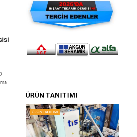
sisi
0
ıtma
ÜRÜN TANITIMI
ÜRÜN TANITIMI