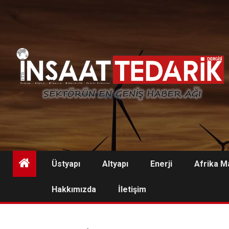
Skip
to
content
Üstyapı
Altyapı
Enerji
Afrika M
Hakkımızda
İletişim