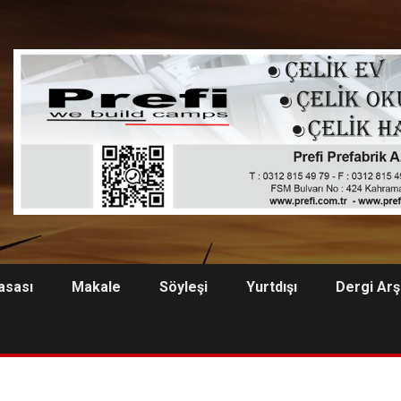
asası
Makale
Söyleşi
Yurtdışı
Dergi Arş